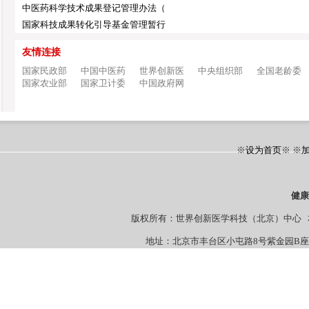
中医药科学技术成果登记管理办法（
国家科技成果转化引导基金管理暂行
友情连接
国家民政部
中国中医药
世界创新医
中央组织部
全国老龄委
国家农业部
国家卫计委
中国政府网
※
设为首页
※ ※
健
版权所有：世界创新医学科技（北京）中心 本站
地址：北京市丰台区小屯路8号紫金园B