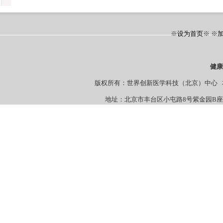
※
设为首页
※ ※
健
版权所有：世界创新医学科技（北京）中心 本站
地址：北京市丰台区小屯路8号紫金园B