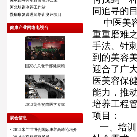
河北培训测评工作站
同追寻的
慢病康复调理师培训测评项目
中医美
健康产业网络电视台
重重磨难
手法、针
到的美容
国家机关老干部健康顾
迎合了广
医美容保
能力，推
培养工程
2012黄帝祝由医学专家
项目：
展会信息
一、培训
2015米兰世博会国际康养高峰论坛介
2016北京智能家居展