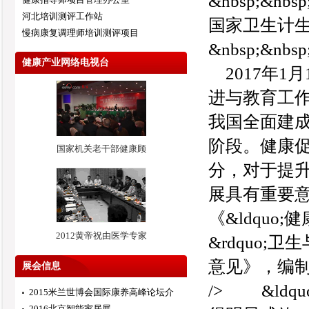
&nbsp;&nbsp
河北培训测评工作站
国家卫生计生
慢病康复调理师培训测评项目
&nbsp;&nbsp
健康产业网络电视台
2017年1月11
进与教育工作规划
我国全面建
阶段。健康
国家机关老干部健康顾
分，对于提
展具有重要
《&ldquo;
2012黄帝祝由医学专家
&rdquo
意见》，编制本规
展会信息
/> &ldq
2015米兰世博会国际康养高峰论坛介
2016北京智能家居展