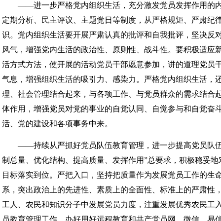
——进一步严格党内组织生活，充分激发党员发挥作用的内在
定期分析、民主评议、主题党日等制度，从严格规矩、严肃纪
识。党内组织生活要开展严肃认真的批评和自我批评，坚决反
风气，增强党内生活的政治性、原则性、战斗性。要积极适应
活方式方法，使开展的活动党员干部愿意参加，讲的道理党员
气息，增强组织生活的吸引力、感染力。严格党内组织生活，
理、社会管理结合起来，与各项工作、与党员群众的需求结合起
体作用，增强党员对党的事业的自觉认同、自觉参与和自觉奋
活、党的建设和各项事务中来。
——持续从严抓好党员队伍教育管理，进一步提高党员队伍
制总量、优化结构、提高质量、发挥作用”总要求，积极稳妥地
目标落实到位。严把入口，坚持把质量作为发展党员工作的生
系，突出政治上的先进性、素质上的全面性、标准上的严肃性
工人、农民和知识分子中发展党员力度，注重发展优秀农民工
员教育管理工作，办好用好远程教育和共产党员网、微信、易