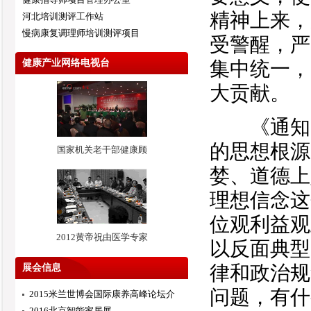
精神上来，
河北培训测评工作站
慢病康复调理师培训测评项目
受警醒，严
健康产业网络电视台
集中统一，
大贡献。
《通知》
的思想根源
国家机关老干部健康顾
婪、道德上
理想信念这
位观利益观
2012黄帝祝由医学专家
以反面典型
律和政治规
展会信息
问题，有什
2015米兰世博会国际康养高峰论坛介
2016北京智能家居展