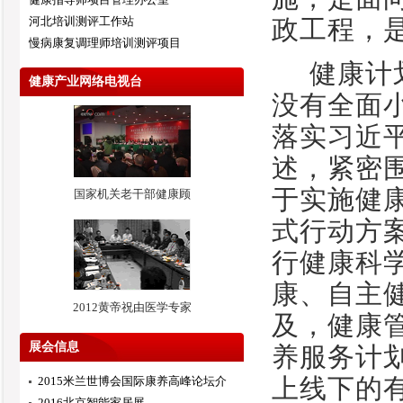
河北培训测评工作站
政工程，
慢病康复调理师培训测评项目
健康计
健康产业网络电视台
没有全面
落实习近
述，紧密围
于实施健
国家机关老干部健康顾
式行动方案
行健康科
康、自主
2012黄帝祝由医学专家
及，健康
展会信息
养服务计
上线下的
2015米兰世博会国际康养高峰论坛介
2016北京智能家居展