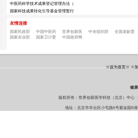
中医药科学技术成果登记管理办法（
国家科技成果转化引导基金管理暂行
友情连接
国家民政部
中国中医药
世界创新医
中央组织部
全国老龄委
国家农业部
国家卫计委
中国政府网
※
设为首页
※ ※
健
版权所有：世界创新医学科技（北京）中心 本站
地址：北京市丰台区小屯路8号紫金园B