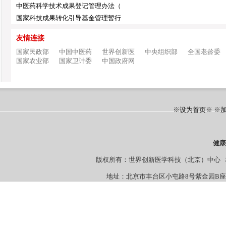
中医药科学技术成果登记管理办法（
国家科技成果转化引导基金管理暂行
友情连接
国家民政部
中国中医药
世界创新医
中央组织部
全国老龄委
国家农业部
国家卫计委
中国政府网
※
设为首页
※ ※
健
版权所有：世界创新医学科技（北京）中心 本站
地址：北京市丰台区小屯路8号紫金园B