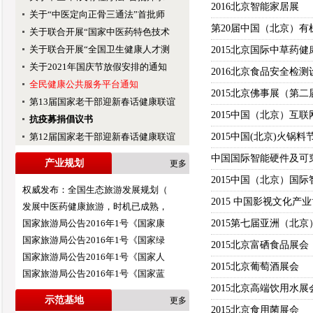
2016北京智能家居展
关于“中医定向正骨三通法”首批师
第20届中国（北京）
关于联合开展“国家中医药特色技术
关于联合开展“全国卫生健康人才测
2015北京国际中草药
关于2021年国庆节放假安排的通知
2016北京食品安全检测
全民健康公共服务平台通知
2015北京佛事展（第二
第13届国家老干部迎新春话健康联谊
2015中国（北京）互
抗疫募捐倡议书
第12届国家老干部迎新春话健康联谊
2015中国(北京)火锅
中国国际智能硬件及可
产业规划
更多
2015中国（北京）国
权威发布：全国生态旅游发展规划（
2015 中国影视文化产
发展中医药健康旅游，时机已成熟，
国家旅游局公告2016年1号《国家康
2015第七届亚洲（北
国家旅游局公告2016年1号《国家绿
2015北京富硒食品展会
国家旅游局公告2016年1号《国家人
2015北京葡萄酒展会
国家旅游局公告2016年1号《国家蓝
2015北京高端饮用水展
示范基地
更多
2015北京食用菌展会