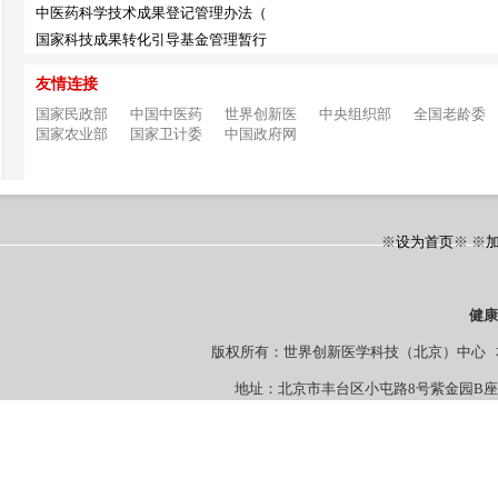
中医药科学技术成果登记管理办法（
国家科技成果转化引导基金管理暂行
友情连接
国家民政部
中国中医药
世界创新医
中央组织部
全国老龄委
国家农业部
国家卫计委
中国政府网
※
设为首页
※ ※
健
版权所有：世界创新医学科技（北京）中心 本站
地址：北京市丰台区小屯路8号紫金园B